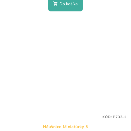
Do košíka
KÓD:
P732-1
Náušnice Miniatúrky 5