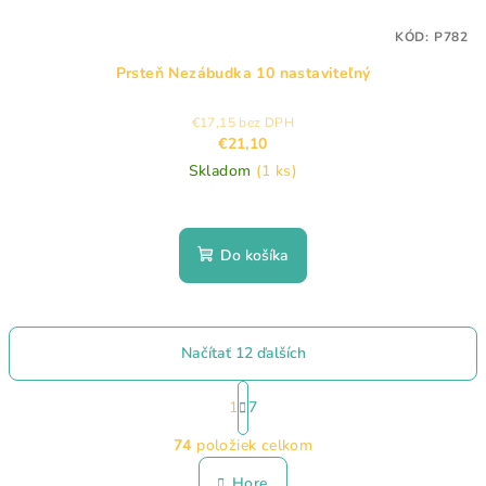
KÓD:
P782
Prsteň Nezábudka 10 nastaviteľný
€17,15 bez DPH
€21,10
Skladom
(1 ks)
Do košíka
Načítať 12 ďalších
S
t
1
7
O
r
74
položiek celkom
á
v
n
l
Hore