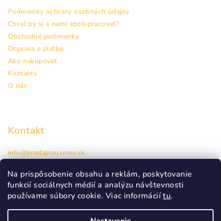
Podmienky ochrany osobných údajov
Chcel by si s nami spolupracovať?
Obchodné podmienky
Doprava a platba
Ako nakupovať
Kontakty
O nás
Kontakt
info
@
predajnausmev.sk
+421948944463
Hlavná 38, Prešov
Na prispôsobenie obsahu a reklám, poskytovanie
funkcií sociálnych médií a analýzu návštevnosti
používame súbory cookie. Viac informácií
tu
.