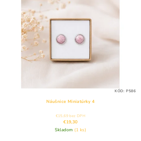
p
p
r
i
o
s
d
p
u
r
k
o
t
d
o
u
v
k
t
KÓD:
P586
o
Náušnice Miniatúrky 4
v
€15,69 bez DPH
€19,30
Skladom
(1 ks)