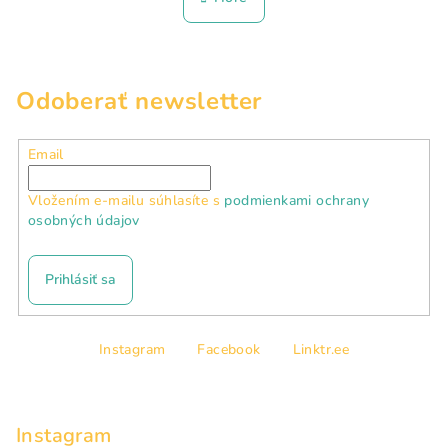
k
á
o
d
v
a
a
n
c
Odoberať newsletter
i
i
e
e
p
Email
r
v
Vložením e-mailu súhlasíte s
podmienkami ochrany
k
osobných údajov
y
v
Prihlásiť sa
ý
p
Z
i
Instagram
Facebook
Linktr.ee
á
s
p
u
ä
Instagram
t