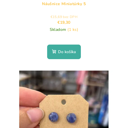
Náušnice Miniatúrky 5
€15,69 bez DPH
€19,30
Skladom
(1 ks)
Do košíka