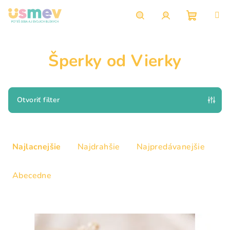
Prejsť
na
obsah
Nákupn
Hľadať
Prihlásenie
Šperky od Vierky
košík
Otvoriť filter
R
a
Najlacnejšie
Najdrahšie
Najpredávanejšie
d
e
Abecedne
n
i
V
e
ý