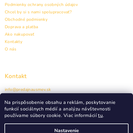
Podmienky ochrany osobných údajov
Chcel by si s nami spolupracovať?
Obchodné podmienky
Doprava a platba
Ako nakupovať
Kontakty
O nás
Kontakt
info
@
predajnausmev.sk
+421948944463
Hlavná 38, Prešov
Na prispôsobenie obsahu a reklám, poskytovanie
funkcií sociálnych médií a analýzu návštevnosti
používame súbory cookie. Viac informácií
tu
.
Nastavenie