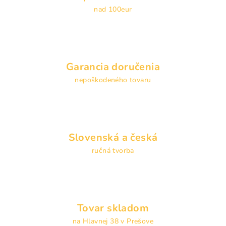
v
nad 100eur
k
y
v
ý
p
Garancia doručenia
i
s
nepoškodeného tovaru
u
Slovenská a česká
ručná tvorba
Tovar skladom
na Hlavnej 38 v Prešove