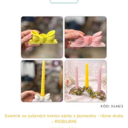
KÓD:
3146/2
Svietnik zo sušených kvetov alebo z jesmonitu - rôzne druhy
- ROZKLIKNI