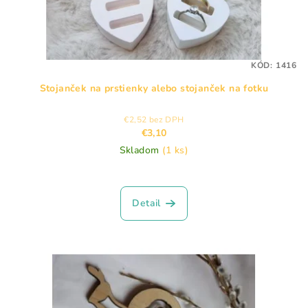
u
k
t
KÓD:
1416
o
Stojanček na prstienky alebo stojanček na fotku
v
€2,52 bez DPH
€3,10
Skladom
(1 ks)
Detail