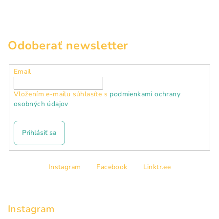
Odoberať newsletter
Email
Vložením e-mailu súhlasíte s
podmienkami ochrany
osobných údajov
Prihlásiť sa
Z
Instagram
Facebook
Linktr.ee
á
p
ä
Instagram
t