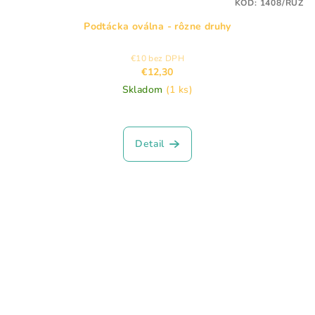
KÓD:
1408/RUZ
Podtácka oválna - rôzne druhy
€10 bez DPH
€12,30
Skladom
(1 ks)
Detail