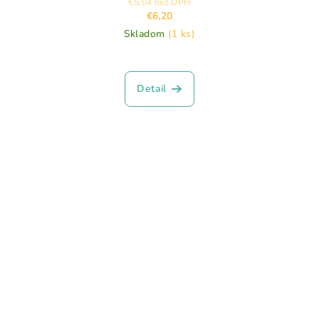
€5,04 bez DPH
€6,20
Skladom
(1 ks)
Detail