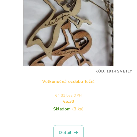
KÓD:
1914 SVETLY
Veľkonočná ozdoba Ježiš
€4,31 bez DPH
€5,30
Skladom
(3 ks)
Detail