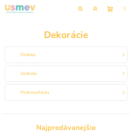
Prejsť
na
obsah
Nákupn
Hľadať
Prihlásenie
Dekorácie
košík
Ozdoby
Vankúše
Podnosy/tácky
Najpredávanejšie