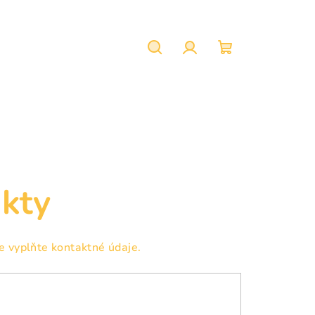
Hľadať
Prihlásenie
Nákupný
košík
kty
e vyplňte kontaktné údaje.