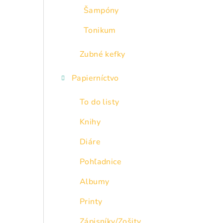
Šampóny
Tonikum
Zubné kefky
Papierníctvo
To do listy
Knihy
Diáre
Pohľadnice
Albumy
Printy
Zápisníky/Zošity