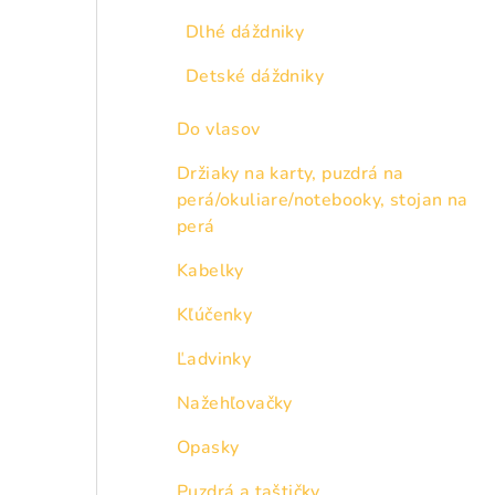
Dlhé dáždniky
Detské dáždniky
Do vlasov
Držiaky na karty, puzdrá na
perá/okuliare/notebooky, stojan na
perá
Kabelky
Kľúčenky
Ľadvinky
Nažehľovačky
Opasky
Puzdrá a taštičky