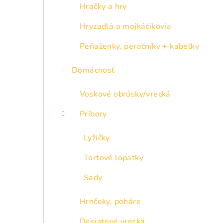
p
Hračky a hry
a
Hryzadlá a mojkáčikovia
n
Peňaženky, peračníky + kabelky
e
Domácnosť
l
Voskové obrúsky/vrecká
Príbory
Lyžičky
Tortové lopatky
Sady
Hrnčeky, poháre
Desiatové vrecká