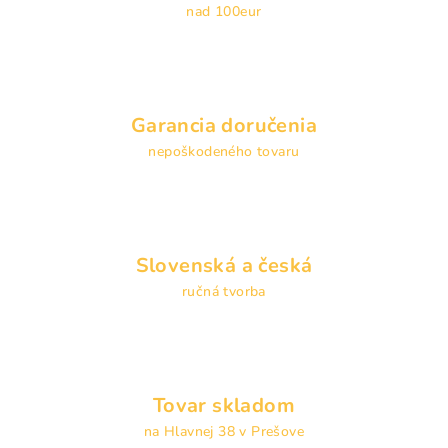
nad 100eur
p
r
v
k
y
Garancia doručenia
v
nepoškodeného tovaru
ý
p
i
s
u
Slovenská a česká
ručná tvorba
Tovar skladom
na Hlavnej 38 v Prešove