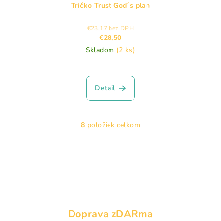
Tričko Trust God´s plan
€23,17 bez DPH
€28,50
Skladom
(2 ks)
Detail
8
položiek celkom
O
v
l
á
d
a
c
i
Doprava zDARma
e