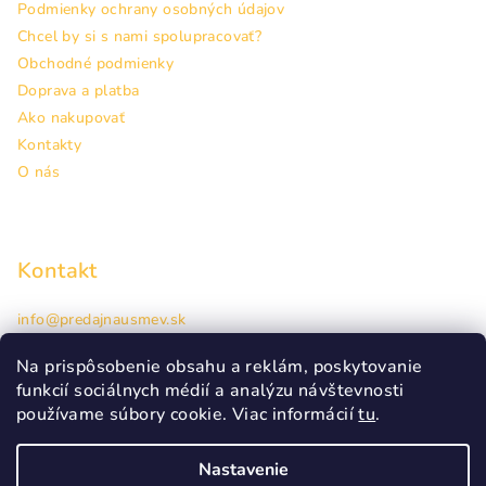
Podmienky ochrany osobných údajov
Chcel by si s nami spolupracovať?
Obchodné podmienky
Doprava a platba
Ako nakupovať
Kontakty
O nás
Kontakt
info
@
predajnausmev.sk
+421948944463
Hlavná 38, Prešov
Na prispôsobenie obsahu a reklám, poskytovanie
funkcií sociálnych médií a analýzu návštevnosti
používame súbory cookie. Viac informácií
tu
.
Nastavenie