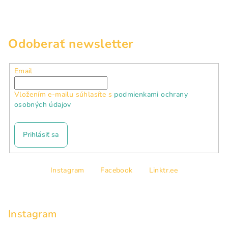
Odoberať newsletter
Email
Vložením e-mailu súhlasíte s
podmienkami ochrany
osobných údajov
Prihlásiť sa
Z
Instagram
Facebook
Linktr.ee
á
p
ä
Instagram
t