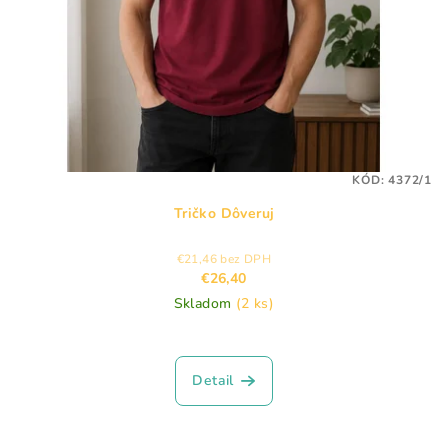
KÓD:
4372/1
Tričko Dôveruj
€21,46 bez DPH
€26,40
Skladom
(2 ks)
Detail