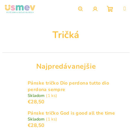
Prejsť
na
obsah
Nákupn
Hľadať
Prihlásenie
Tričká
košík
Najpredávanejšie
Pánske tričko Dio perdona tutto dio
perdona sempre
Skladom
(1 ks)
€28,50
Pánske tričko God is good all the time
Skladom
(1 ks)
€28,50