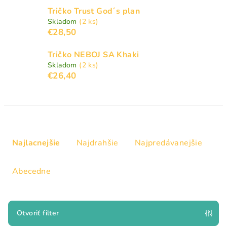
Tričko Trust God´s plan
Skladom
(2 ks)
€28,50
Tričko NEBOJ SA Khaki
Skladom
(2 ks)
€26,40
R
a
Najlacnejšie
Najdrahšie
Najpredávanejšie
d
e
Abecedne
n
i
e
Otvoriť filter