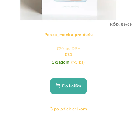
KÓD:
89/69
Peace_menka pre dušu
€20 bez DPH
€21
Skladom
(>5 ks)
Do košíka
3
položiek celkom
O
v
l
á