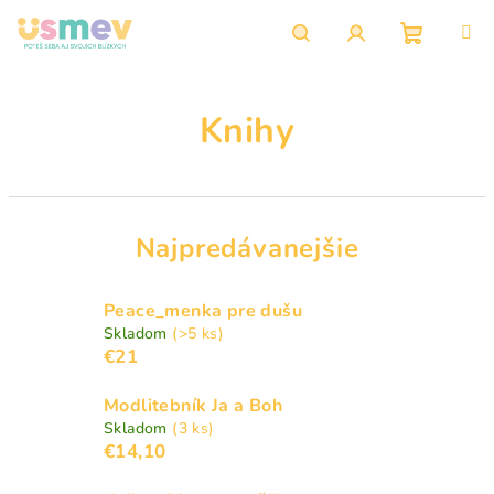
Prejsť
na
obsah
Nákupn
Hľadať
Prihlásenie
Knihy
košík
Najpredávanejšie
Peace_menka pre dušu
Skladom
(>5 ks)
€21
Modlitebník Ja a Boh
Skladom
(3 ks)
€14,10