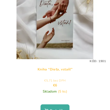
i
u
s
k
p
t
r
o
o
v
d
u
k
t
KÓD:
1901
o
Kniha “Dieťa, vstaň!”
v
€5,71 bez DPH
€6
Skladom
(5 ks)