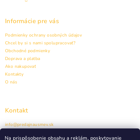
Informácie pre vás
Podmienky ochrany osobných údajov
Chcel by si s nami spolupracovať?
Obchodné podmienky
Doprava a platba
Ako nakupovať
Kontakty
O nás
Kontakt
info
@
predajnausmev.sk
+421948944463
Hlavná 38, Prešov
Na prispôsobenie obsahu a reklám, poskytovanie