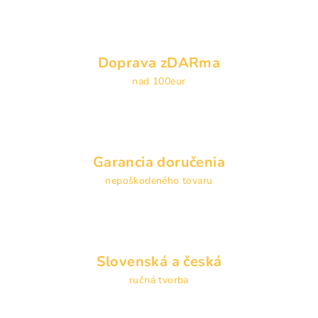
d
a
c
i
Doprava zDARma
e
nad 100eur
p
r
v
k
y
Garancia doručenia
v
nepoškodeného tovaru
ý
p
i
s
u
Slovenská a česká
ručná tvorba