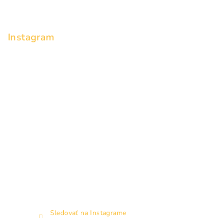
p
ä
Instagram
t
i
e
Sledovať na Instagrame