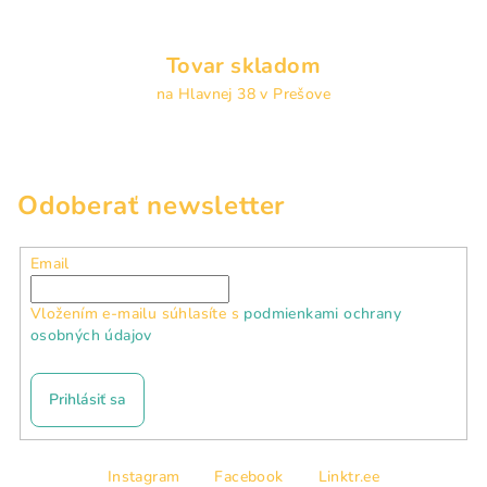
Tovar skladom
na Hlavnej 38 v Prešove
Odoberať newsletter
Email
Vložením e-mailu súhlasíte s
podmienkami ochrany
osobných údajov
Prihlásiť sa
Z
Instagram
Facebook
Linktr.ee
á