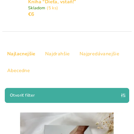
Kniha “Dieťa, vstaň!”
Skladom
(5 ks)
€6
R
a
Najlacnejšie
Najdrahšie
Najpredávanejšie
d
e
Abecedne
n
i
e
Otvoriť filter
p
V
r
ý
o
p
d