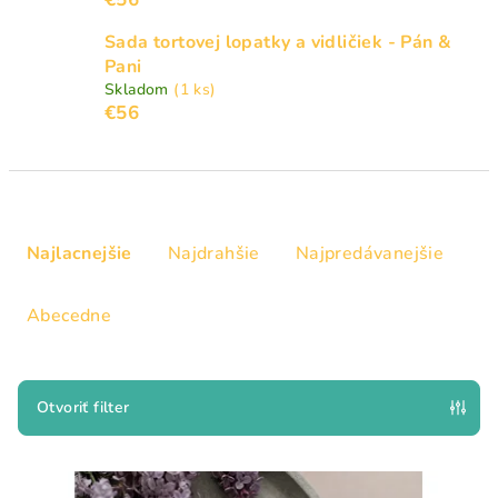
Sada tortovej lopatky a vidličiek - Pán &
Pani
Skladom
(1 ks)
€56
R
a
Najlacnejšie
Najdrahšie
Najpredávanejšie
d
e
Abecedne
n
i
e
Otvoriť filter
p
V
r