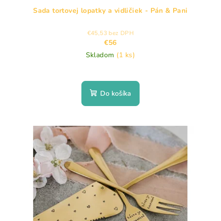
Sada tortovej lopatky a vidličiek - Pán & Pani
€45,53 bez DPH
€56
Skladom
(1 ks)
Do košíka