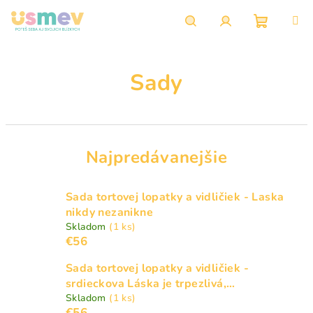
Prejsť
na
obsah
Nákupn
Hľadať
Prihlásenie
Sady
košík
Najpredávanejšie
Sada tortovej lopatky a vidličiek - Laska
nikdy nezanikne
Skladom
(1 ks)
€56
Sada tortovej lopatky a vidličiek -
srdieckova Láska je trpezlivá,…
Skladom
(1 ks)
€56