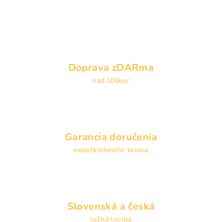
l
á
d
a
c
i
Doprava zDARma
e
nad 100eur
p
r
v
k
y
Garancia doručenia
v
nepoškodeného tovaru
ý
p
i
s
u
Slovenská a česká
ručná tvorba