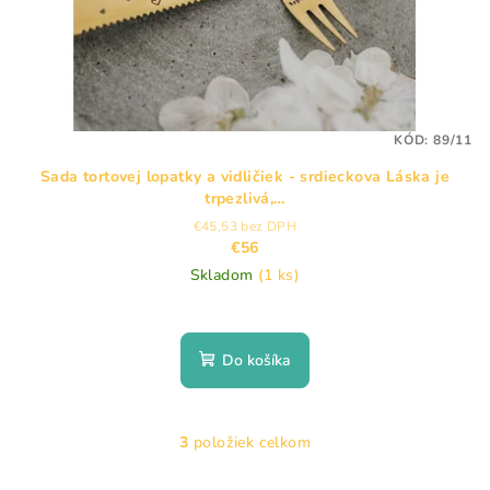
KÓD:
89/11
Sada tortovej lopatky a vidličiek - srdieckova Láska je
trpezlivá,…
€45,53 bez DPH
€56
Skladom
(1 ks)
Do košíka
3
položiek celkom
O
v