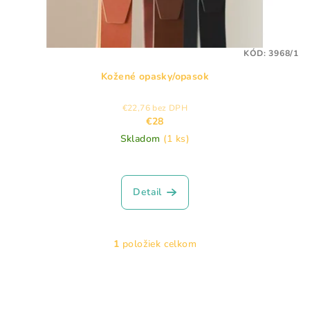
u
k
t
KÓD:
3968/1
o
Kožené opasky/opasok
v
€22,76 bez DPH
€28
Skladom
(1 ks)
Detail
1
položiek celkom
O
v
l
á