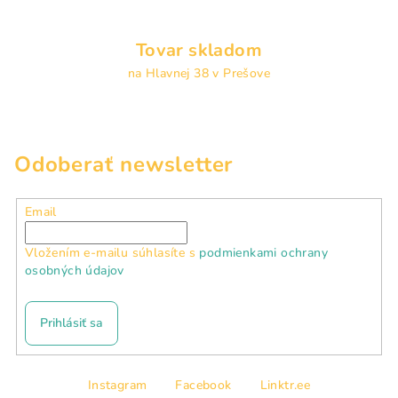
Tovar skladom
na Hlavnej 38 v Prešove
Odoberať newsletter
Email
Vložením e-mailu súhlasíte s
podmienkami ochrany
osobných údajov
Prihlásiť sa
Z
Instagram
Facebook
Linktr.ee
á