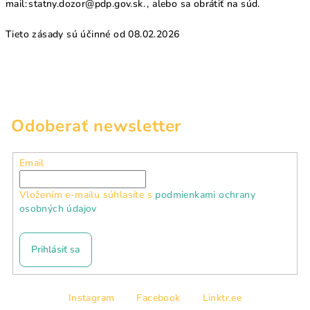
mail:
statny.dozor@pdp.gov.sk
. , alebo sa obrátiť na súd.
Tieto zásady sú účinné od 08.02.2026
Odoberať newsletter
Email
Vložením e-mailu súhlasíte s
podmienkami ochrany
osobných údajov
Prihlásiť sa
Z
Instagram
Facebook
Linktr.ee
á