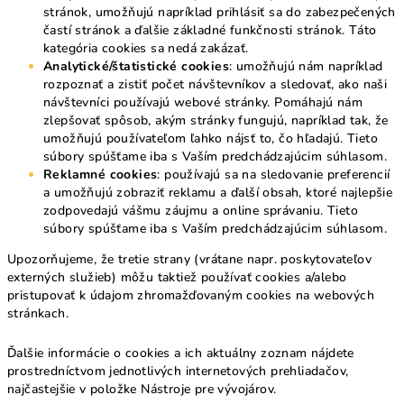
stránok, umožňujú napríklad prihlásiť sa do zabezpečených
častí stránok a ďalšie základné funkčnosti stránok. Táto
kategória cookies sa nedá zakázať.
Analytické/štatistické cookies
: umožňujú nám napríklad
rozpoznať a zistiť počet návštevníkov a sledovať, ako naši
návštevníci používajú webové stránky. Pomáhajú nám
zlepšovať spôsob, akým stránky fungujú, napríklad tak, že
umožňujú používateľom ľahko nájsť to, čo hľadajú. Tieto
súbory spúšťame iba s Vaším predchádzajúcim súhlasom.
Reklamné cookies
: používajú sa na sledovanie preferencií
a umožňujú zobraziť reklamu a ďalší obsah, ktoré najlepšie
zodpovedajú vášmu záujmu a online správaniu. Tieto
súbory spúšťame iba s Vaším predchádzajúcim súhlasom.
Upozorňujeme, že tretie strany (vrátane napr. poskytovateľov
externých služieb) môžu taktiež používať cookies a/alebo
pristupovať k údajom zhromažďovaným cookies na webových
stránkach.
Ďalšie informácie o cookies a ich aktuálny zoznam nájdete
prostredníctvom jednotlivých internetových prehliadačov,
najčastejšie v položke Nástroje pre vývojárov.