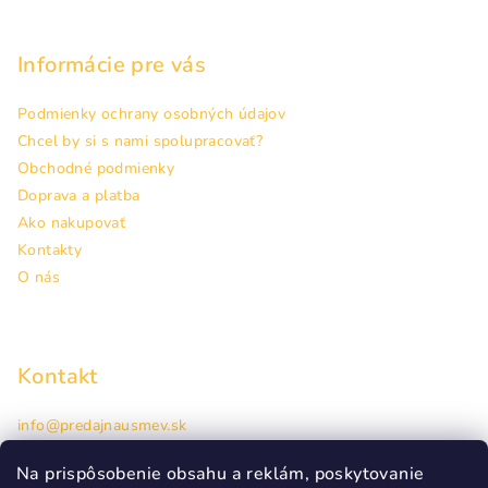
Informácie pre vás
Podmienky ochrany osobných údajov
Chcel by si s nami spolupracovať?
Obchodné podmienky
Doprava a platba
Ako nakupovať
Kontakty
O nás
Kontakt
info
@
predajnausmev.sk
+421948944463
Hlavná 38, Prešov
Na prispôsobenie obsahu a reklám, poskytovanie