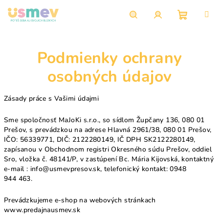
Prejsť
na
obsah
Nákupn
Hľadať
Prihlásenie
Podmienky ochrany
košík
osobných údajov
Zásady práce s Vašimi údajmi
Sme spoločnosť MaJoKi s.r.o.,
so sídlom Župčany 136, 080 01
Prešov, s prevádzkou na adrese Hlavná 2961/38, 080 01 Prešov,
IČO: 56339771, DIČ: 2122280149, IČ DPH SK2122280149,
zapísanou v Obchodnom registri Okresného súdu Prešov, oddiel
Sro, vložka č. 48141/P, v zastúpení Bc. Mária Kijovská, kontaktný
e-mail : info@usmevpresov.sk, telefonický kontakt: 0948
944 463.
Prevádzkujeme e-shop na webových stránkach
www.predajnausmev.sk