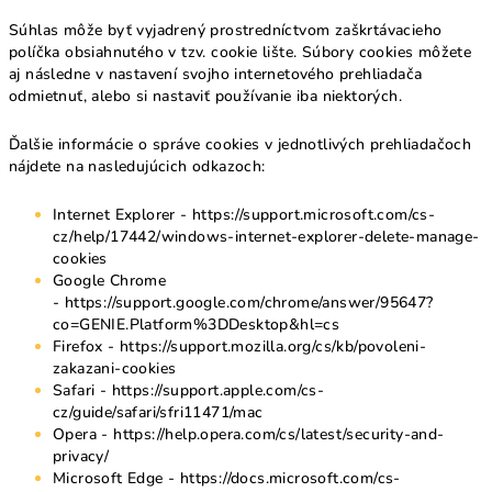
Súhlas môže byť vyjadrený prostredníctvom zaškrtávacieho
políčka obsiahnutého v tzv. cookie lište. Súbory cookies môžete
aj následne v nastavení svojho internetového prehliadača
odmietnuť, alebo si nastaviť používanie iba niektorých.
Ďalšie informácie o správe cookies v jednotlivých prehliadačoch
nájdete na nasledujúcich odkazoch:
Internet Explorer -
https://support.microsoft.com/cs-
cz/help/17442/windows-internet-explorer-delete-manage-
cookies
Google Chrome
-
https://support.google.com/chrome/answer/95647?
co=GENIE.Platform%3DDesktop&hl=cs
Firefox -
https://support.mozilla.org/cs/kb/povoleni-
zakazani-cookies
Safari -
https://support.apple.com/cs-
cz/guide/safari/sfri11471/mac
Opera -
https://help.opera.com/cs/latest/security-and-
privacy/
Microsoft Edge -
https://docs.microsoft.com/cs-