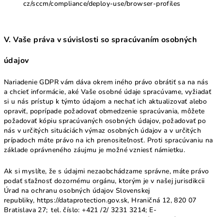
cz/sccm/compliance/deploy-use/browser-profiles
V. Vaše práva v súvislosti so spracúvaním osobných
údajov
Nariadenie GDPR vám dáva okrem iného právo obrátiť sa na nás
a chcieť informácie, aké Vaše osobné údaje spracúvame, vyžiadať
si u nás prístup k týmto údajom a nechať ich aktualizovať alebo
opraviť, poprípade požadovať obmedzenie spracúvania, môžete
požadovať kópiu spracúvaných osobných údajov, požadovať po
nás v určitých situáciách výmaz osobných údajov a v určitých
prípadoch máte právo na ich prenositeľnosť. Proti spracúvaniu na
základe oprávneného záujmu je možné vzniesť námietku.
Ak si myslíte, že s údajmi nezaobchádzame správne, máte právo
podať sťažnosť dozornému orgánu, ktorým je v našej jurisdikcii
Úrad na ochranu osobných údajov Slovenskej
republiky,
https://dataprotection.gov.sk
, Hraničná 12, 820 07
Bratislava 27; tel. číslo: +421 /2/ 3231 3214; E-