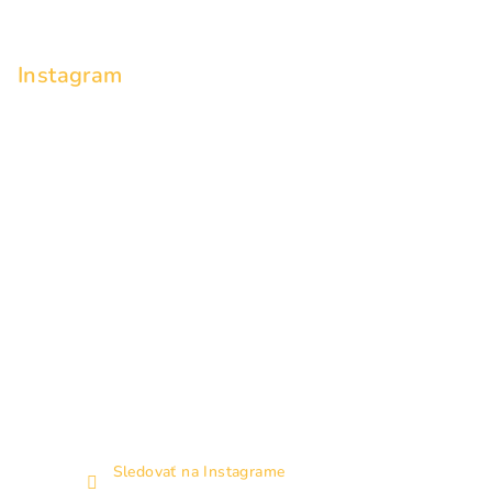
p
ä
Instagram
t
i
e
Sledovať na Instagrame