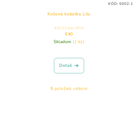
KÓD:
5002-1
Kožená kabelka Lilu
€32,52 bez DPH
€40
Skladom
(1 ks)
Detail
5
položiek celkom
O
v
l
á
d
a
c