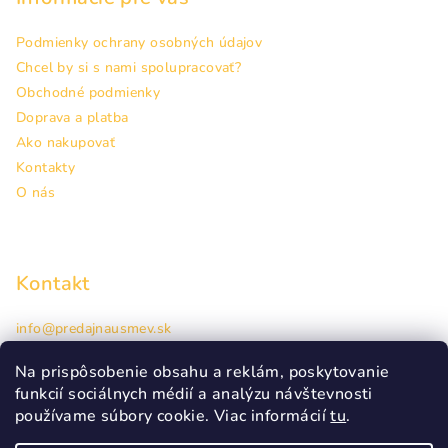
Podmienky ochrany osobných údajov
Chcel by si s nami spolupracovať?
Obchodné podmienky
Doprava a platba
Ako nakupovať
Kontakty
O nás
Kontakt
info
@
predajnausmev.sk
+421948944463
Hlavná 38, Prešov
Na prispôsobenie obsahu a reklám, poskytovanie
funkcií sociálnych médií a analýzu návštevnosti
používame súbory cookie. Viac informácií
tu
.