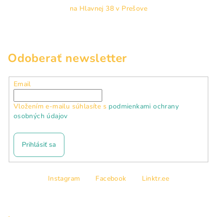
na Hlavnej 38 v Prešove
Odoberať newsletter
Email
Vložením e-mailu súhlasíte s
podmienkami ochrany
osobných údajov
Prihlásiť sa
Z
Instagram
Facebook
Linktr.ee
á
p
ä