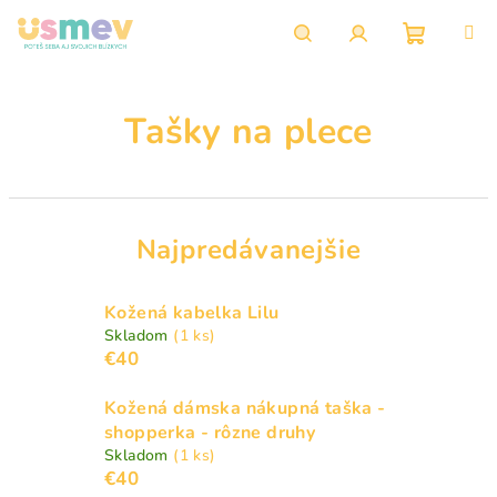
Prejsť
na
obsah
Nákupn
Hľadať
Prihlásenie
Tašky na plece
košík
Najpredávanejšie
Kožená kabelka Lilu
Skladom
(1 ks)
€40
Kožená dámska nákupná taška -
shopperka - rôzne druhy
Skladom
(1 ks)
€40