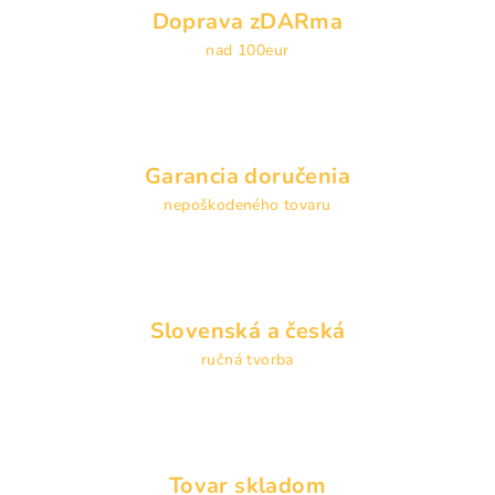
i
Doprava zDARma
e
nad 100eur
p
r
v
k
y
Garancia doručenia
v
nepoškodeného tovaru
ý
p
i
s
u
Slovenská a česká
ručná tvorba
Tovar skladom