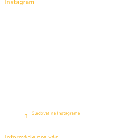
Instagram
t
i
e
Sledovať na Instagrame
Informácie pre vás