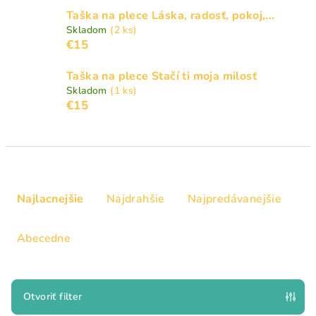
Taška na plece Láska, radosť, pokoj,...
Skladom
(2 ks)
€15
Taška na plece Stačí ti moja milosť
Skladom
(1 ks)
€15
R
a
Najlacnejšie
Najdrahšie
Najpredávanejšie
d
e
Abecedne
n
i
e
Otvoriť filter