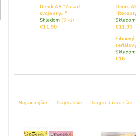
Deník A5 "Zasaď
Deník A
svoje sny..."
"Recept
Skladom
(3 ks)
Sklado
€11,90
€11,90
Filmový
seriálov
Sklado
€16
R
Najlacnejšie
Najdrahšie
Najpredávanejšie
a
d
V
e