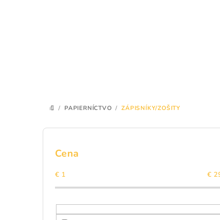
Prejsť
na
obsah
/
PAPIERNÍCTVO
/
ZÁPISNÍKY/ZOŠITY
DOMOV
B
o
Cena
č
€
1
€
2
n
ý