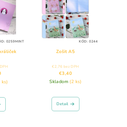
ÓD:
0259MINT
KÓD:
0244
králiček
Zošit A5
 DPH
€2,76 bez DPH
0
€3,40
Skladom
(2 ks)
 ks)
Detail