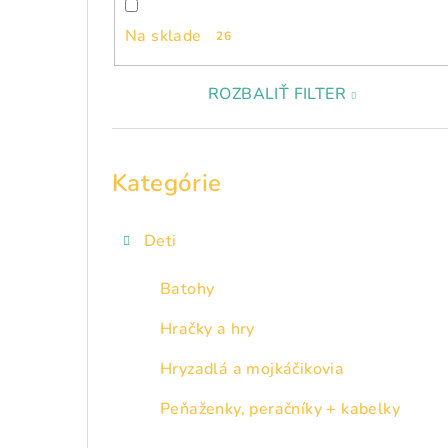
p
Na sklade
26
a
n
ROZBALIŤ FILTER
e
Preskočiť
l
kategórie
Kategórie
Deti
Batohy
Hračky a hry
Hryzadlá a mojkáčikovia
Peňaženky, peračníky + kabelky