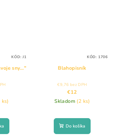
KÓD:
J1
KÓD:
1706
oje sny..."
Blahopisník
DPH
€9,76 bez DPH
€12
 ks)
Skladom
(2 ks)
ka
Do košíka