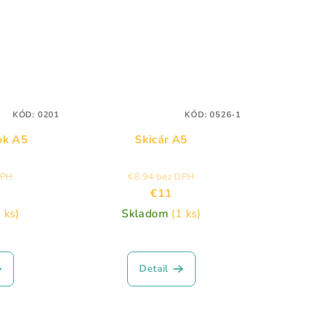
KÓD:
0201
KÓD:
0526-1
ok A5
Skicár A5
DPH
€8,94 bez DPH
€11
 ks)
Skladom
(1 ks)
Detail