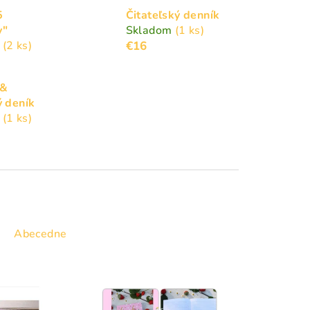
5
Čitateľský denník
y"
Skladom
(1 ks)
m
(2 ks)
€16
 &
ý deník
m
(1 ks)
Abecedne