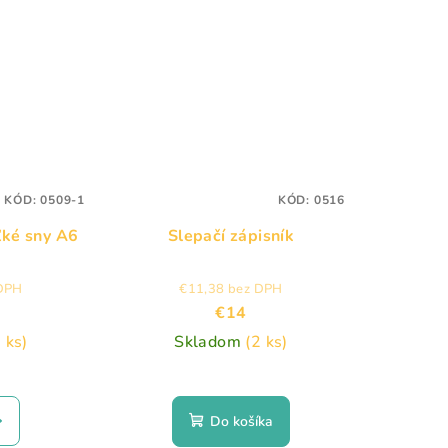
KÓD:
0509-1
KÓD:
0516
ľké sny A6
Slepačí zápisník
 DPH
€11,38 bez DPH
€14
 ks)
Skladom
(2 ks)
Do košíka