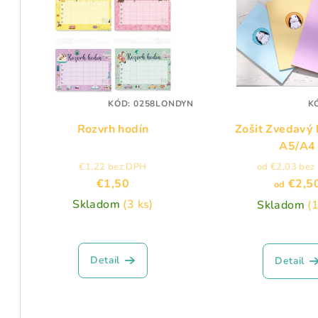
ý
n
p
i
i
e
s
p
p
KÓD:
0258LONDYN
K
r
Rozvrh hodín
Zošit Zvedavý 
r
o
A5/A4
o
d
€1,22 bez DPH
od €2,03 bez
€1,50
€2,5
d
od
u
Skladom
(3 ks)
Skladom
(1
u
k
k
t
Detail
Detail
t
o
o
v