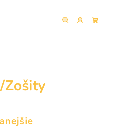
Hľadať
Prihlásenie
Nákupný
košík
/Zošity
anejšie