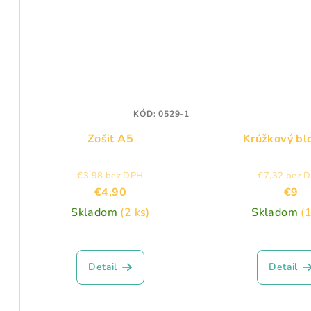
v
KÓD:
0529-1
Zošit A5
Krúžkový bl
€3,98 bez DPH
€7,32 bez 
€4,90
€9
Skladom
(2 ks)
Skladom
(1
Detail
Detail