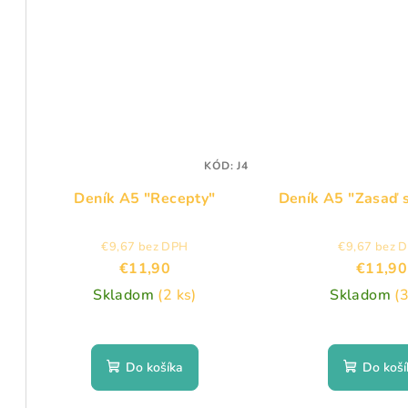
KÓD:
J4
Deník A5 "Recepty"
Deník A5 "Zasaď sv
€9,67 bez DPH
€9,67 bez 
€11,90
€11,90
Skladom
(2 ks)
Skladom
(3
Do košíka
Do koší