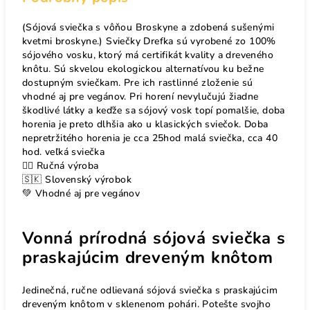
(Sójová sviečka s vôňou Broskyne a zdobená sušenými
kvetmi broskyne.) Sviečky Drefka sú vyrobené zo 100%
sójového vosku, ktorý má certifikát kvality a dreveného
knôtu. Sú skvelou ekologickou alternatívou ku bežne
dostupným sviečkam. Pre ich rastlinné zloženie sú
vhodné aj pre vegánov. Pri horení nevylučujú žiadne
škodlivé látky a keďže sa sójový vosk topí pomalšie, doba
horenia je preto dlhšia ako u klasických sviečok. Doba
nepretržitého horenia je cca 25hod malá sviečka, cca 40
hod. veľká sviečka
🖐🏻 Ručná výroba
🇸🇰 Slovenský výrobok
💚 Vhodné aj pre vegánov
Vonná prírodná sójová sviečka s
praskajúcim dreveným knôtom
Jedinečná, ručne odlievaná sójová sviečka s praskajúcim
dreveným knôtom v sklenenom pohári. Potešte svojho