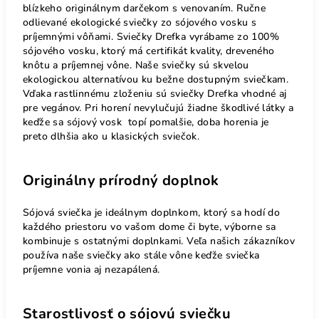
blízkeho originálnym darčekom s venovaním. Ručne
odlievané ekologické sviečky zo sójového vosku s
príjemnými vôňami. Sviečky Drefka vyrábame zo 100%
sójového vosku, ktorý má certifikát kvality, dreveného
knôtu a príjemnej vône. Naše sviečky sú skvelou
ekologickou alternatívou ku bežne dostupným sviečkam.
Vďaka rastlinnému zloženiu sú sviečky Drefka vhodné aj
pre vegánov. Pri horení nevylučujú žiadne škodlivé látky a
keďže sa sójový vosk topí pomalšie, doba horenia je
preto dlhšia ako u klasických sviečok.
Originálny prírodný doplnok
Sójová sviečka je ideálnym doplnkom, ktorý sa hodí do
každého priestoru vo vašom dome či byte, výborne sa
kombinuje s ostatnými doplnkami. Veľa našich zákazníkov
používa naše sviečky ako stále vône keďže sviečka
príjemne vonia aj nezapálená.
Starostlivosť o sójovú sviečku