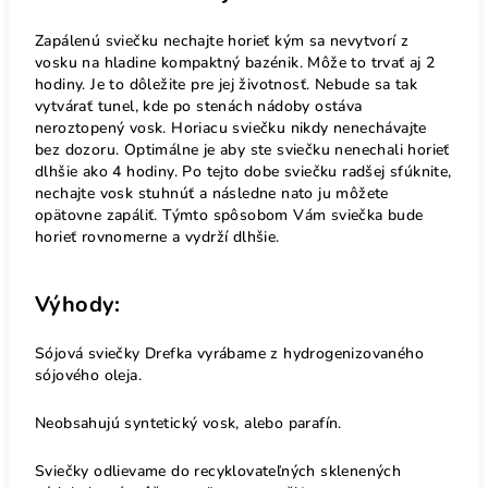
Zapálenú sviečku nechajte horieť kým sa nevytvorí z
vosku na hladine kompaktný bazénik. Môže to trvať aj 2
hodiny. Je to dôležite pre jej životnosť. Nebude sa tak
vytvárať tunel, kde po stenách nádoby ostáva
neroztopený vosk. Horiacu sviečku nikdy nenechávajte
bez dozoru. Optimálne je aby ste sviečku nenechali horieť
dlhšie ako 4 hodiny. Po tejto dobe sviečku radšej sfúknite,
nechajte vosk stuhnúť a následne nato ju môžete
opätovne zapáliť. Týmto spôsobom Vám sviečka bude
horieť rovnomerne a vydrží dlhšie.
Výhody:
Sójová sviečky Drefka vyrábame z hydrogenizovaného
sójového oleja.
Neobsahujú syntetický vosk, alebo parafín.
Sviečky odlievame do recyklovateľných sklenených