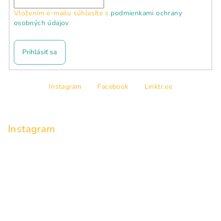
Vložením e-mailu súhlasíte s
podmienkami ochrany
osobných údajov
Prihlásiť sa
Z
Instagram
Facebook
Linktr.ee
á
p
ä
Instagram
t
i
e