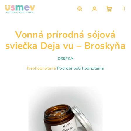
Prejsť
na
obsah
Nákupn
Hľadať
Prihlásenie
Vonná prírodná sójová
košík
sviečka Deja vu – Broskyňa
DREFKA
Priemerné
Neohodnotené
Podrobnosti hodnotenia
hodnotenie
produktu
je
0,0
z
5
hviezdičiek.