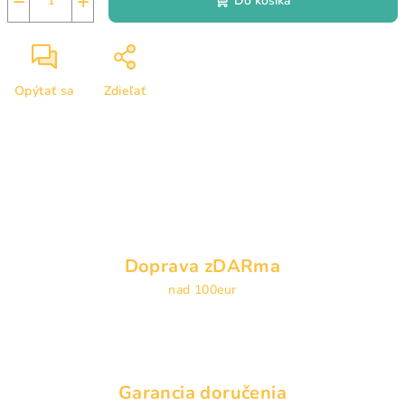
−
+
Do košíka
Opýtať sa
Zdieľať
Doprava zDARma
nad 100eur
Garancia doručenia