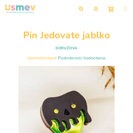
Prejsť
na
obsah
Nákupn
Hľadať
Prihlásenie
Pin Jedovate jablko
košík
DORUŽOVA
Priemerné
Neohodnotené
Podrobnosti hodnotenia
hodnotenie
produktu
je
0,0
z
5
hviezdičiek.