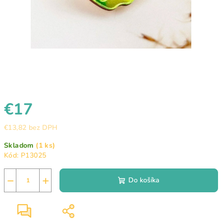
€17
€13,82 bez DPH
Jednotková
Skladom
(1 ks)
cena:
Kód:
P13025
−
+
Do košíka