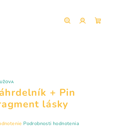
Hľadať
Prihlásenie
Nákupný
košík
UŽOVA
áhrdelník + Pin
ragment lásky
emerné
odnotenie
Podrobnosti hodnotenia
notenie