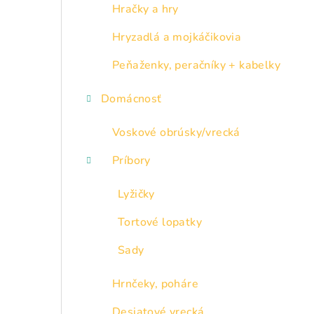
p
Hračky a hry
a
Hryzadlá a mojkáčikovia
n
Peňaženky, peračníky + kabelky
e
Domácnosť
l
Voskové obrúsky/vrecká
Príbory
Lyžičky
Tortové lopatky
Sady
Hrnčeky, poháre
Desiatové vrecká