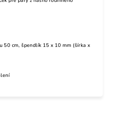
ček pre páry z nášho rodinného 
u 50 cm, špendlík 15 x 10 mm (šírka x
lení