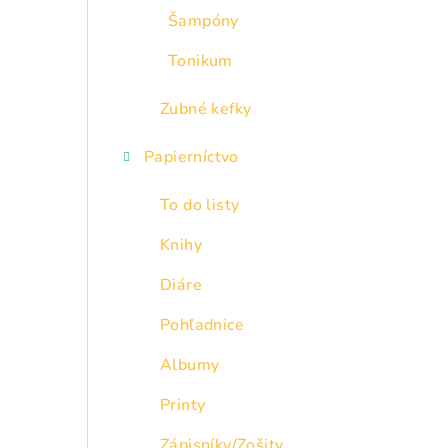
Šampóny
Tonikum
Zubné kefky
Papierníctvo
To do listy
Knihy
Diáre
Pohľadnice
Albumy
Printy
Zápisníky/Zošity