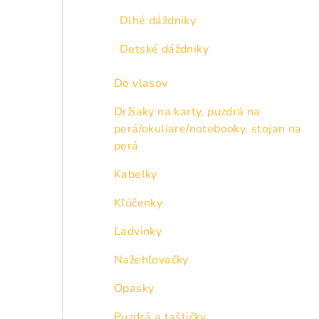
Dlhé dáždniky
Detské dáždniky
Do vlasov
Držiaky na karty, puzdrá na
perá/okuliare/notebooky, stojan na
perá
Kabelky
Kľúčenky
Ľadvinky
Nažehľovačky
Opasky
Puzdrá a taštičky