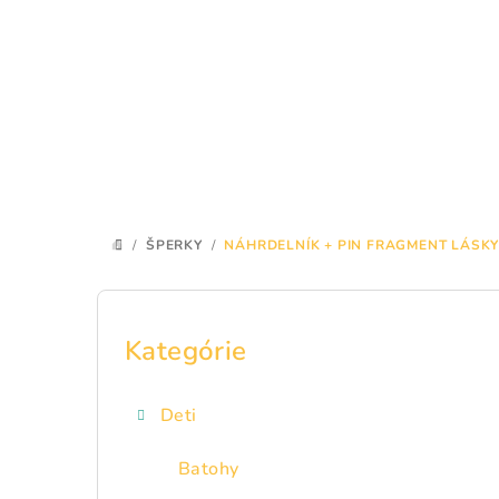
Prejsť
na
obsah
/
ŠPERKY
/
NÁHRDELNÍK + PIN FRAGMENT LÁSK
DOMOV
B
o
Kategórie
Preskočiť
kategórie
č
Deti
n
ý
Batohy