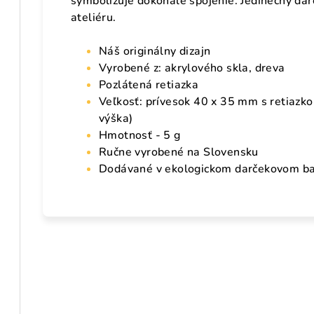
symbolizuje dokonalé spojenie. Jedinečný dar
ateliéru.
Náš originálny dizajn
Vyrobené z: akrylového skla, dreva
Pozlátená retiazka
Veľkosť: prívesok 40 x 35 mm s retiazko
výška)
Hmotnosť - 5 g
Ručne vyrobené na Slovensku
Dodávané v ekologickom darčekovom ba