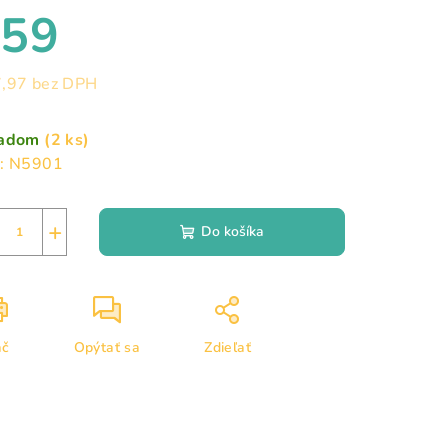
duktu
€59
,97 bez DPH
notková
zdičiek.
a:
ladom
(2 ks)
:
N5901
+
Do košíka
ač
Opýtať sa
Zdieľať