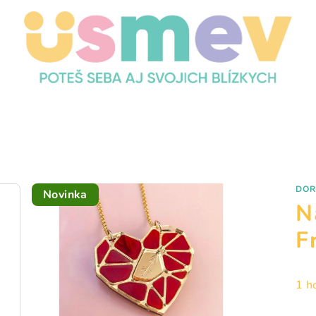
Y
DOR
Novinka
N
F
Pri
1 h
hod