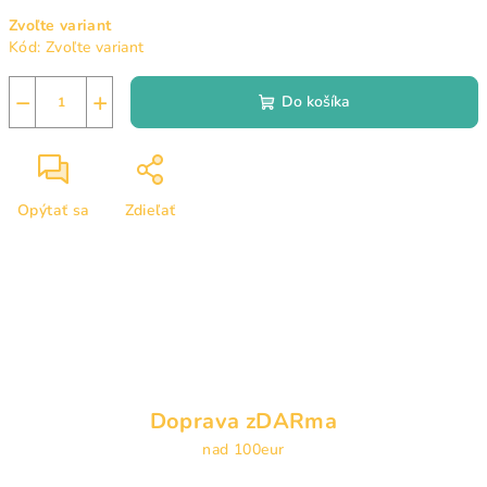
Jednotková
Zvoľte variant
cena:
Kód:
Zvoľte variant
−
+
Do košíka
Opýtať sa
Zdieľať
Doprava zDARma
nad 100eur