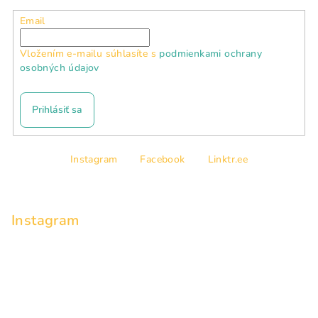
Email
Vložením e-mailu súhlasíte s
podmienkami ochrany
osobných údajov
Prihlásiť sa
Z
Instagram
Facebook
Linktr.ee
á
p
ä
Instagram
t
i
e