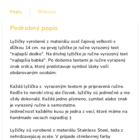
Popis
Diskusia
Podrobný popis
Lyžičky vyrobené z mateirálu oceľ čajovej veľkosti s
dĺžkou 14 cm. na prvej lyžičke je ručne vyrazený text
"najlepší dedko". Na druhej lyžičke je ručne vyrazený text
"najlepšia babka". Po doboma textami je ručne vyrazený
znak srdca, ktorý predstavuje symbol lásky voči
obdarovaným osobám.
Každá lyžička s vyrazeným textom je pripravená ručne.
Keďže to nerobí stroj ale človek, lyžičky sú jedinečné a nie
vždy dokonalé. Každé jedno písmeno, symbol alebo znak
je vyrazený ručne a samostatne.
Jedinečnosť každého kusu je jedna z vecí, ktoré máme na
handmade veciach najradšej :)
Lyžičky sú vyrobené z materiálu Stainless Steel, teda z
nehrdzavejúcej ocele. V prípade striebornej farby