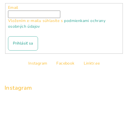
Email
Vložením e-mailu súhlasíte s
podmienkami ochrany
osobných údajov
Prihlásiť sa
Z
Instagram
Facebook
Linktr.ee
á
p
ä
Instagram
t
i
e