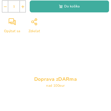
−
+
Do košíka
Opýtať sa
Zdieľať
Doprava zDARma
nad 100eur