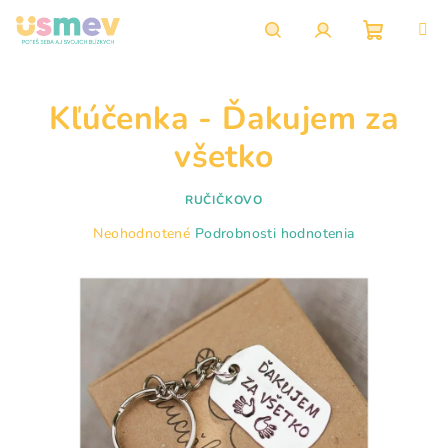
Prejsť
na
obsah
Nákupn
Hľadať
Prihlásenie
Kľúčenka - Ďakujem za
košík
všetko
RUČIČKOVO
Priemerné
Neohodnotené
Podrobnosti hodnotenia
hodnotenie
produktu
je
0,0
z
5
hviezdičiek.