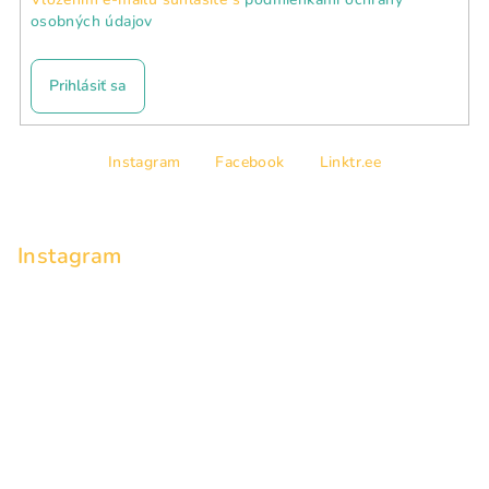
osobných údajov
Prihlásiť sa
Z
Instagram
Facebook
Linktr.ee
á
p
ä
Instagram
t
i
e