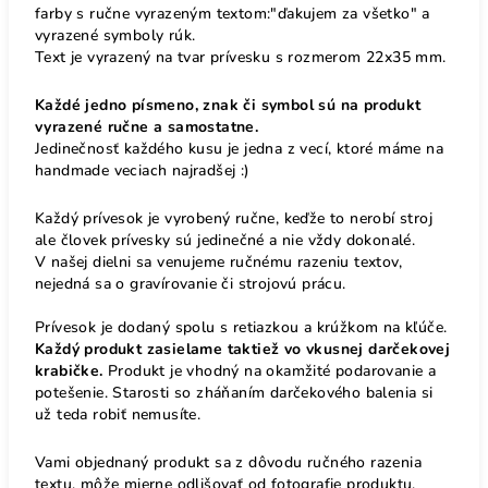
farby s ručne vyrazeným textom:"ďakujem za všetko" a
vyrazené symboly rúk.
Text je vyrazený na tvar prívesku s rozmerom 22x35 mm.
Každé jedno písmeno, znak či symbol sú na produkt
vyrazené ručne a samostatne.
Jedinečnosť každého kusu je jedna z vecí, ktoré máme na
handmade veciach najradšej :)
Každý prívesok je vyrobený ručne, keďže to nerobí stroj
ale človek prívesky sú jedinečné a nie vždy dokonalé.
V našej dielni sa venujeme ručnému razeniu textov,
nejedná sa o gravírovanie či strojovú prácu.
Prívesok je dodaný spolu s retiazkou a krúžkom na kľúče.
Každý produkt zasielame taktiež vo vkusnej darčekovej
krabičke.
Produkt je vhodný na okamžité podarovanie a
potešenie. Starosti so zháňaním darčekového balenia si
už teda robiť nemusíte.
Vami objednaný produkt sa z dôvodu ručného razenia
textu, môže mierne odlišovať od fotografie produktu.