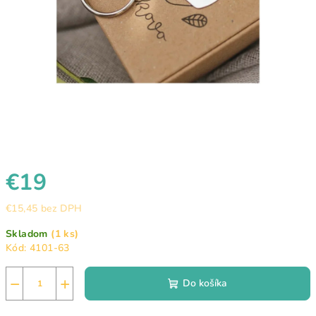
€19
€15,45 bez DPH
Jednotková
Skladom
(1 ks)
cena:
Kód:
4101-63
−
+
Do košíka