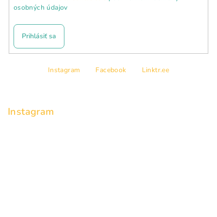
osobných údajov
Prihlásiť sa
Z
Instagram
Facebook
Linktr.ee
á
p
ä
Instagram
t
i
e