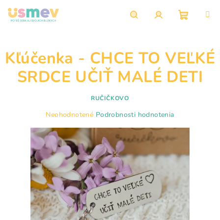
Prejsť
na
obsah
Nákupn
Hľadať
Prihlásenie
Kľúčenka - CHCE TO VEĽKÉ
košík
SRDCE UČIŤ MALÉ DETI
RUČIČKOVO
Priemerné
Neohodnotené
Podrobnosti hodnotenia
hodnotenie
produktu
je
0,0
z
5
hviezdičiek.