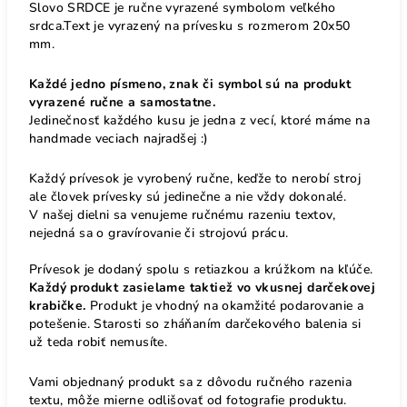
Slovo SRDCE je ručne vyrazené symbolom veľkého
srdca.Text je vyrazený na prívesku s rozmerom 20x50
mm.
Každé jedno písmeno, znak či symbol sú na produkt
vyrazené ručne a samostatne.
Jedinečnosť každého kusu je jedna z vecí, ktoré máme na
handmade veciach najradšej :)
Každý prívesok je vyrobený ručne, keďže to nerobí stroj
ale človek prívesky sú jedinečne a nie vždy dokonalé.
V našej dielni sa venujeme ručnému razeniu textov,
nejedná sa o gravírovanie či strojovú prácu.
Prívesok je dodaný spolu s retiazkou a krúžkom na kľúče.
Každý produkt zasielame taktiež vo vkusnej darčekovej
krabičke.
Produkt je vhodný na okamžité podarovanie a
potešenie. Starosti so zháňaním darčekového balenia si
už teda robiť nemusíte.
Vami objednaný produkt sa z dôvodu ručného razenia
textu, môže mierne odlišovať od fotografie produktu.