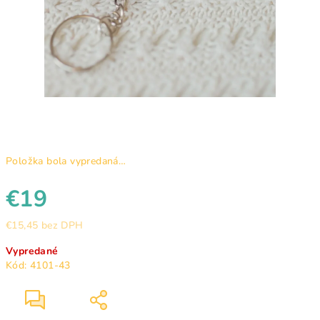
Položka bola vypredaná…
€19
€15,45 bez DPH
Jednotková
Vypredané
cena:
Kód:
4101-43