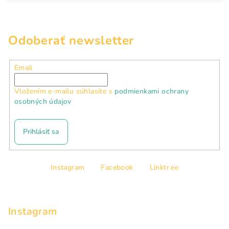
Odoberať newsletter
Email
Vložením e-mailu súhlasíte s
podmienkami ochrany
osobných údajov
Prihlásiť sa
Z
Instagram
Facebook
Linktr.ee
á
p
ä
Instagram
t
i