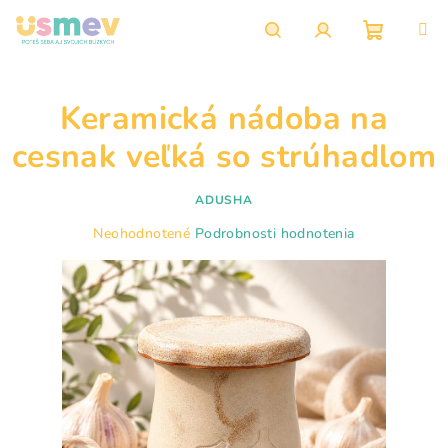
Prejsť
na
obsah
Nákupn
Hľadať
Prihlásenie
Keramická nádoba na
košík
cesnak veľká so strúhadlom
ADUSHA
Priemerné
Neohodnotené
Podrobnosti hodnotenia
hodnotenie
produktu
je
0,0
z
5
hviezdičiek.