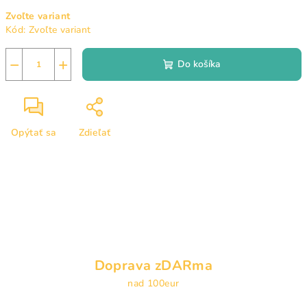
Jednotková
Zvoľte variant
cena:
Kód:
Zvoľte variant
−
+
Do košíka
Opýtať sa
Zdieľať
Doprava zDARma
nad 100eur