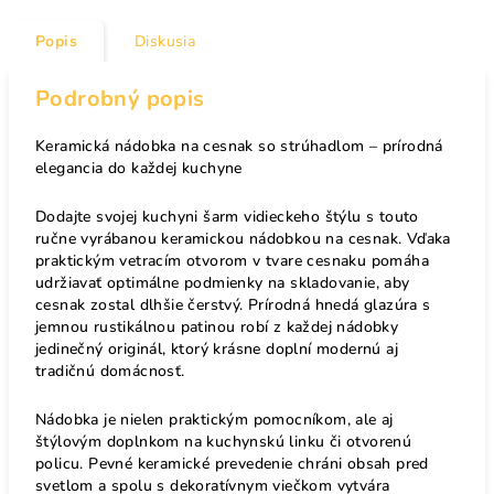
Popis
Diskusia
Podrobný popis
Keramická nádobka na cesnak so strúhadlom – prírodná
elegancia do každej kuchyne
Dodajte svojej kuchyni šarm vidieckeho štýlu s touto
ručne vyrábanou keramickou nádobkou na cesnak. Vďaka
praktickým vetracím otvorom v tvare cesnaku pomáha
udržiavať optimálne podmienky na skladovanie, aby
cesnak zostal dlhšie čerstvý. Prírodná hnedá glazúra s
jemnou rustikálnou patinou robí z každej nádobky
jedinečný originál, ktorý krásne doplní modernú aj
tradičnú domácnosť.
Nádobka je nielen praktickým pomocníkom, ale aj
štýlovým doplnkom na kuchynskú linku či otvorenú
policu. Pevné keramické prevedenie chráni obsah pred
svetlom a spolu s dekoratívnym viečkom vytvára