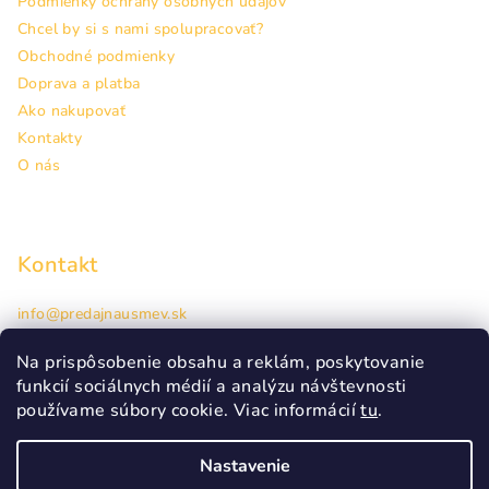
Podmienky ochrany osobných údajov
Chcel by si s nami spolupracovať?
Obchodné podmienky
Doprava a platba
Ako nakupovať
Kontakty
O nás
Kontakt
info
@
predajnausmev.sk
+421948944463
Hlavná 38, Prešov
Na prispôsobenie obsahu a reklám, poskytovanie
funkcií sociálnych médií a analýzu návštevnosti
používame súbory cookie. Viac informácií
tu
.
Nastavenie