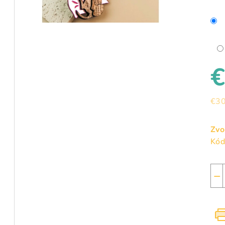
0,0
z
5
hvie
€30
Jed
cen
Zvo
Kód
−