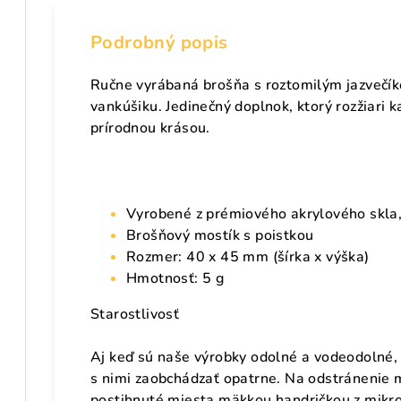
Podrobný popis
Ručne vyrábaná brošňa s roztomilým jazvečíko
vankúšiku. Jedinečný doplnok, ktorý rozžiari k
prírodnou krásou.
Vyrobené z prémiového akrylového skla
Brošňový mostík s poistkou
Rozmer: 40 x 45 mm (šírka x výška)
Hmotnosť: 5 g
Starostlivosť
Aj keď sú naše výrobky odolné a vodeodolné,
s nimi zaobchádzať opatrne. Na odstránenie 
postihnuté miesta mäkkou handričkou z mikro