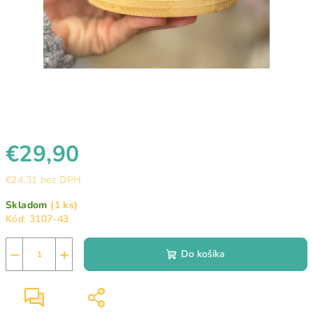
€29,90
€24,31 bez DPH
Jednotková
Skladom
(1 ks)
cena:
Kód:
3107-43
−
+
Do košíka